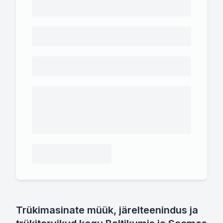
Trükimasinate müük, järelteenindus ja