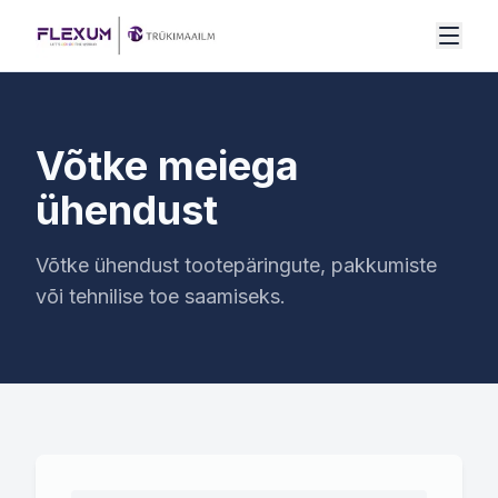
Mine sisu juurde
Võtke meiega
ühendust
Võtke ühendust tootepäringute, pakkumiste
või tehnilise toe saamiseks.