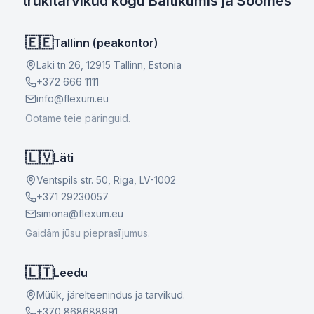
trükitarvikud kogu Baltikumis ja Soomes
🇪🇪
Tallinn (peakontor)
Laki tn 26, 12915 Tallinn, Estonia
+372 666 1111
info@flexum.eu
Ootame teie päringuid.
🇱🇻
Läti
Ventspils str. 50, Riga, LV-1002
+371 29230057
simona@flexum.eu
Gaidām jūsu pieprasījumus.
🇱🇹
Leedu
Müük, järelteenindus ja tarvikud.
+370 868688991