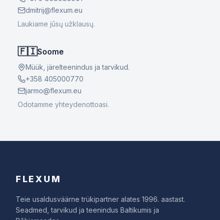
dmitrij@flexum.eu
Laukiame jūsų užklausų.
🇫🇮
Soome
Müük, järelteenindus ja tarvikud.
+358 405000770
jarmo@flexum.eu
Odotamme yhteydenottoasi.
FLEXUM
Teie usaldusväärne trükipartner alates 1996. aastast.
Seadmed, tarvikud ja teenindus Baltikumis ja