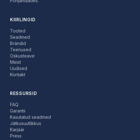
Põhjamaades.
KIIRLINGID
Tooted
Seadmed
Brändid
Teenused
Oskusteave
Meist
Uudised
Kontakt
RESSURSID
FAQ
Garantii
Kasutatud seadmed
Jätkusuutlikkus
Karjäär
Press