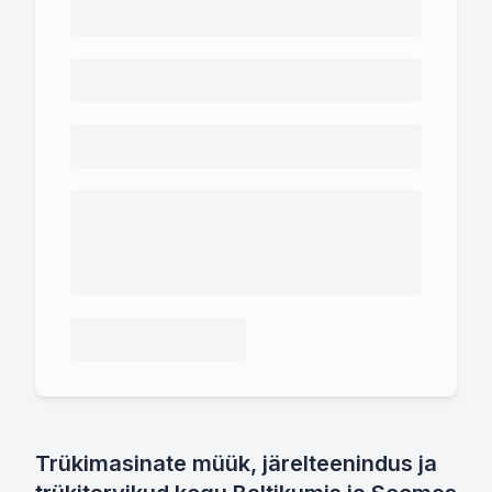
Trükimasinate müük, järelteenindus ja