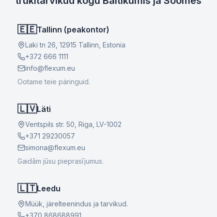
trükitarvikud kogu Baltikumis ja Soomes
🇪🇪
Tallinn (peakontor)
Laki tn 26, 12915 Tallinn, Estonia
+372 666 1111
info@flexum.eu
Ootame teie päringuid.
🇱🇻
Läti
Ventspils str. 50, Riga, LV-1002
+371 29230057
simona@flexum.eu
Gaidām jūsu pieprasījumus.
🇱🇹
Leedu
Müük, järelteenindus ja tarvikud.
+370 868688991