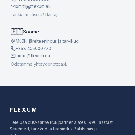
dmitrij@flexum.eu
Laukiame jūsų užklausų.
🇫🇮
Soome
Müük, järelteenindus ja tarvikud.
+358 405000770
jarmo@flexum.eu
Odotamme yhteydenottoasi.
FLEXUM
Teie usaldusväärne trükipartner alates 1996. aastast.
Seadmed, tarvikud ja teenindus Baltikumis ja