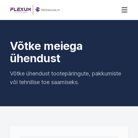
Mine sisu juurde
Võtke meiega
ühendust
Võtke ühendust tootepäringute, pakkumiste
või tehnilise toe saamiseks.