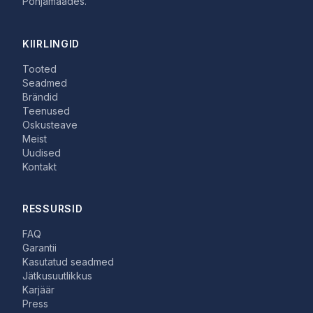
Põhjamaades.
KIIRLINGID
Tooted
Seadmed
Brändid
Teenused
Oskusteave
Meist
Uudised
Kontakt
RESSURSID
FAQ
Garantii
Kasutatud seadmed
Jätkusuutlikkus
Karjäär
Press