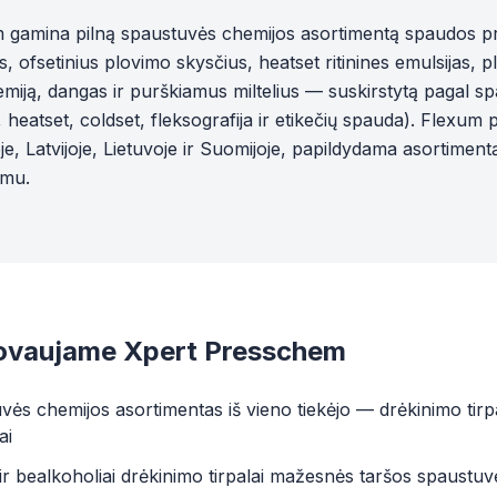
 gamina pilną spaustuvės chemijos asortimentą spaudos 
s, ofsetinius plovimo skysčius, heatset ritinines emulsijas, pl
emiją, dangas ir purškiamus miltelius — suskirstytą pagal s
s, heatset, coldset, fleksografija ir etikečių spauda). Flexum 
e, Latvijoje, Lietuvoje ir Suomijoje, papildydama asortimentą
ymu.
tovaujame Xpert Presschem
vės chemijos asortimentas iš vieno tiekėjo — drėkinimo tirpala
ai
 ir bealkoholiai drėkinimo tirpalai mažesnės taršos spaustu