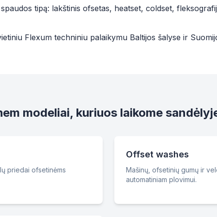
paudos tipą: lakštinis ofsetas, heatset, coldset, fleksografij
ietiniu Flexum techniniu palaikymu Baltijos šalyse ir Suomij
em modeliai, kuriuos laikome sandėlyj
Offset washes
alų priedai ofsetinėms
Mašinų, ofsetinių gumų ir vele
automatiniam plovimui.