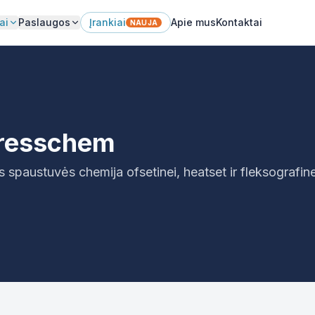
ai
Paslaugos
Įrankiai
Apie mus
Kontaktai
NAUJA
Presschem
spaustuvės chemija ofsetinei, heatset ir fleksografine