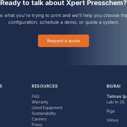
Ready to talk about
Xpert Presschem
?
us what you're trying to print and we'll help you choose the
configuration, schedule a demo, or quote a system.
Request a quote
S
RESOURCES
BIURAI
FAQ
Talinas (p
Warranty
Laki tn 26,
Used Equipment
Riga
Sustainability
Careers
Vilnius
Press