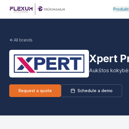
Pereiti į turinį
Produkt
All brands
Xpert 
Aukštos kokybės 
Request a quote
Schedule a demo