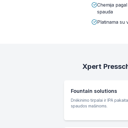
Chemija pagal s
spauda
Platinama su v
Xpert Pressch
Fountain solutions
Drėkinimo tirpalai ir IPA pakait
spaudos mašinoms.