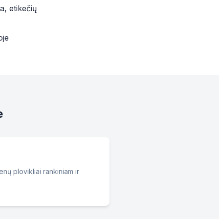
a, etikečių
oje
e
nų plovikliai rankiniam ir