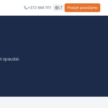
+372 666 1111
LT
Prašyti pasiūlymo
i spaudai.