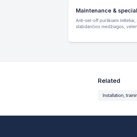
Maintenance & specia
Anti-set-off purškiami miltelia
stabdančios medžiagos, velenų v
Related
Installation, trai