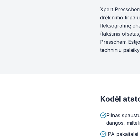
Xpert Presschem
drėkinimo tirpalu
fleksografinę ch
(lakštinis ofseta
Presschem Estijoj
techniniu palaik
Kodėl ats
Pilnas spaustu
dangos, milteli
IPA pakaitalai