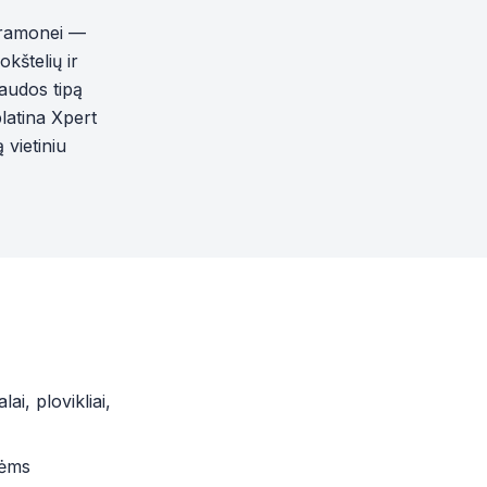
pramonei —
okštelių ir
paudos tipą
platina Xpert
 vietiniu
i, plovikliai,
vėms