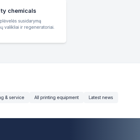
lty chemicals
i, plėvelės susidarymą
alikliai ir regeneratoriai.
ning & service
All printing equipment
Latest news