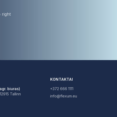
 right
KONTAKTAI
agr. biuras)
+372 666 1111
 12915 Tallinn
info@flexum.eu