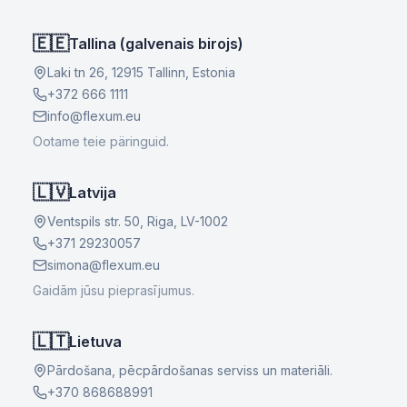
🇪🇪
Tallina (galvenais birojs)
Laki tn 26, 12915 Tallinn, Estonia
+372 666 1111
info@flexum.eu
Ootame teie päringuid.
🇱🇻
Latvija
Ventspils str. 50, Riga, LV-1002
+371 29230057
simona@flexum.eu
Gaidām jūsu pieprasījumus.
🇱🇹
Lietuva
Pārdošana, pēcpārdošanas serviss un materiāli.
+370 868688991