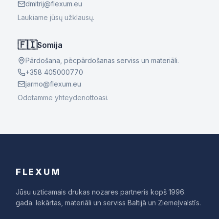
dmitrij@flexum.eu
Laukiame jūsų užklausų.
🇫🇮
Somija
Pārdošana, pēcpārdošanas serviss un materiāli.
+358 405000770
jarmo@flexum.eu
Odotamme yhteydenottoasi.
FLEXUM
Jūsu uzticamais drukas nozares partneris kopš 1996.
gada. Iekārtas, materiāli un serviss Baltijā un Ziemeļvalstīs.