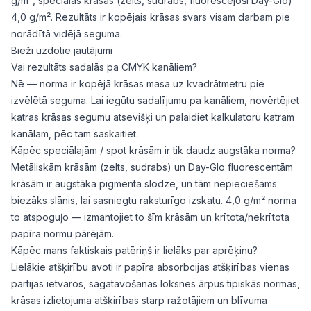
g/m², speciālās krāsas (zelts, sudrabs, fluorescējoši Day-Glo)
4,0 g/m². Rezultāts ir kopējais krāsas svars visam darbam pie
norādītā vidējā seguma.
Bieži uzdotie jautājumi
Vai rezultāts sadalās pa CMYK kanāliem?
Nē — norma ir kopējā krāsas masa uz kvadrātmetru pie
izvēlētā seguma. Lai iegūtu sadalījumu pa kanāliem, novērtējiet
katras krāsas segumu atsevišķi un palaidiet kalkulatoru katram
kanālam, pēc tam saskaitiet.
Kāpēc speciālajām / spot krāsām ir tik daudz augstāka norma?
Metāliskām krāsām (zelts, sudrabs) un Day-Glo fluorescentām
krāsām ir augstāka pigmenta slodze, un tām nepieciešams
biezāks slānis, lai sasniegtu raksturīgo izskatu. 4,0 g/m² norma
to atspoguļo — izmantojiet to šīm krāsām un krītota/nekrītota
papīra normu pārējām.
Kāpēc mans faktiskais patēriņš ir lielāks par aprēķinu?
Lielākie atšķirību avoti ir papīra absorbcijas atšķirības vienas
partijas ietvaros, sagatavošanas loksnes ārpus tipiskās normas,
krāsas izlietojuma atšķirības starp ražotājiem un blīvuma