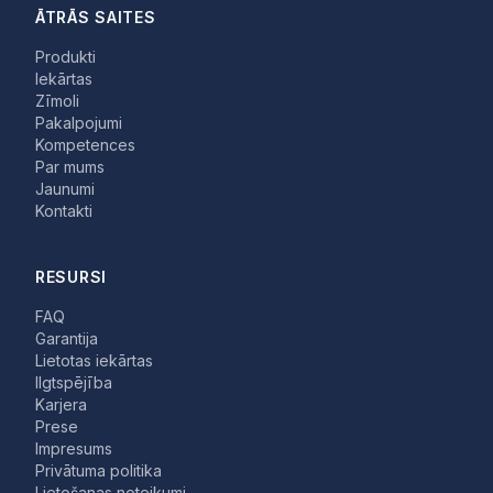
ĀTRĀS SAITES
Produkti
Iekārtas
Zīmoli
Pakalpojumi
Kompetences
Par mums
Jaunumi
Kontakti
RESURSI
FAQ
Garantija
Lietotas iekārtas
Ilgtspējība
Karjera
Prese
Impresums
Privātuma politika
Lietošanas noteikumi