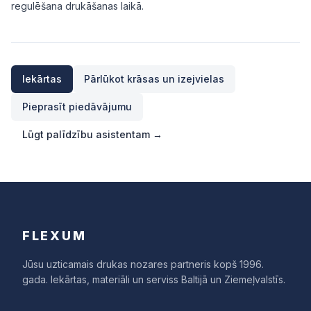
regulēšana drukāšanas laikā.
Iekārtas
Pārlūkot krāsas un izejvielas
Pieprasīt piedāvājumu
Lūgt palīdzību asistentam →
FLEXUM
Jūsu uzticamais drukas nozares partneris kopš 1996.
gada. Iekārtas, materiāli un serviss Baltijā un Ziemeļvalstīs.