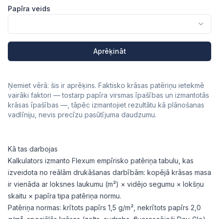
Papīra veids
Aprēķināt
Ņemiet vērā: šis ir aprēķins. Faktisko krāsas patēriņu ietekmē
vairāki faktori — tostarp papīra virsmas īpašības un izmantotās
krāsas īpašības —, tāpēc izmantojiet rezultātu kā plānošanas
vadlīniju, nevis precīzu pasūtījuma daudzumu.
Kā tas darbojas
Kalkulators izmanto Flexum empīrisko patēriņa tabulu, kas
izveidota no reālām drukāšanas darbībām: kopējā krāsas masa
ir vienāda ar loksnes laukumu (m²) × vidējo segumu × lokšņu
skaitu × papīra tipa patēriņa normu.
Patēriņa normas: krītots papīrs 1,5 g/m², nekrītots papīrs 2,0