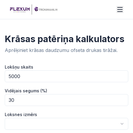
Pāriet uz saturu
Krāsas patēriņa kalkulators
Aprēķiniet krāsas daudzumu ofseta drukas tirāžai.
Lokšņu skaits
Vidējais segums
(
%
)
Loksnes izmērs