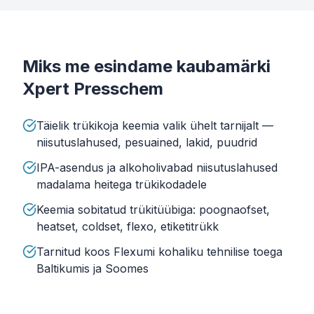
Miks me esindame kaubamärki
Xpert Presschem
Täielik trükikoja keemia valik ühelt tarnijalt —
niisutuslahused, pesuained, lakid, puudrid
IPA-asendus ja alkoholivabad niisutuslahused
madalama heitega trükikodadele
Keemia sobitatud trükitüübiga: poognaofset,
heatset, coldset, flexo, etiketitrükk
Tarnitud koos Flexumi kohaliku tehnilise toega
Baltikumis ja Soomes