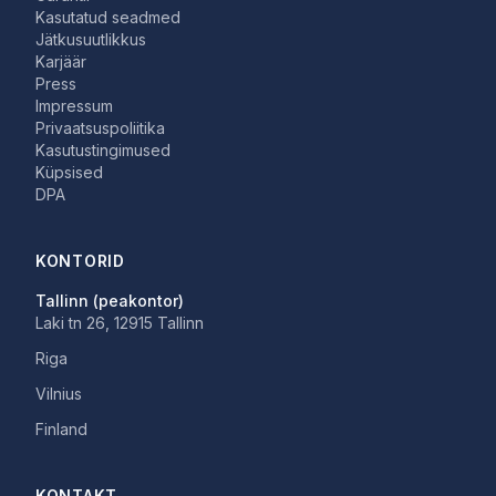
Kasutatud seadmed
Jätkusuutlikkus
Karjäär
Press
Impressum
Privaatsuspoliitika
Kasutustingimused
Küpsised
DPA
KONTORID
Tallinn (peakontor)
Laki tn 26, 12915 Tallinn
Riga
Vilnius
Finland
KONTAKT