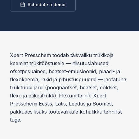
Schedule a demo
Xpert Presschem toodab täisvaliku trükikoja
keemiat trükitööstusele — niisutuslahused,
ofsetpesuained, heatset-emulsioonid, plaadi- ja
flexokeemia, lakid ja pihustuspuudrid — jaotatuna
trükitüübi järgi (poognaofset, heatset, coldset,
flexo ja etiketitrükk). Flexum tarnib Xpert
Presschemi Eestis, Lätis, Leedus ja Soomes,
pakkudes lisaks tootevalikule kohalikku tehnilist
tuge.