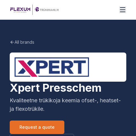
Mine sisu juurde
All brands
Xpert Presschem
Kvaliteetne trükikoja keemia ofset-, heatset-
ja flexotrükile.
Request a quote