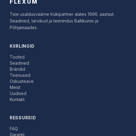
FLEXUM
Teie usaldusväärne trükipartner alates 1996. aastast.
Seadmed, tarvikud ja teenindus Baltikumis ja
Põhjamaades.
KIIRLINGID
Tooted
Seadmed
Brändid
Teenused
Oskusteave
Meist
Uudised
Kontakt
RESSURSID
FAQ
Garantii