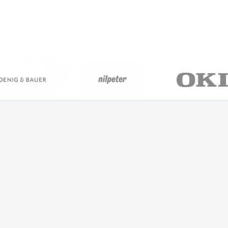
0
+
0
Vuotta alalla
Maata
0
+
0
%
Brändiä
Kokonaisvaltainen tuki