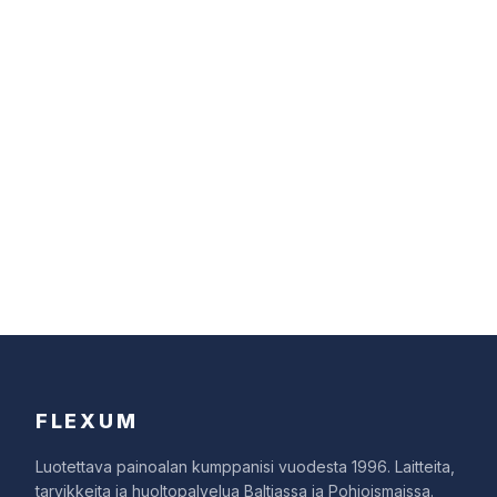
Haluatko optimoida
painotuotantosi?
Ota yhteyttä tiimiimme konsultaatiota tai tarjousta
varten.
Ota yhteyttä
FLEXUM
Luotettava painoalan kumppanisi vuodesta 1996. Laitteita,
tarvikkeita ja huoltopalvelua Baltiassa ja Pohjoismaissa.