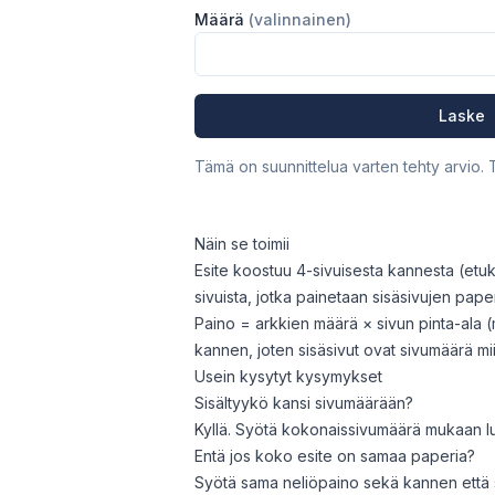
Määrä
(
valinnainen
)
Laske
Tämä on suunnittelua varten tehty arvio.
Näin se toimii
Esite koostuu 4-sivuisesta kannesta (etuk
sivuista, jotka painetaan sisäsivujen paper
Paino = arkkien määrä × sivun pinta-ala (
kannen, joten sisäsivut ovat sivumäärä m
Usein kysytyt kysymykset
Sisältyykö kansi sivumäärään?
Kyllä. Syötä kokonaissivumäärä mukaan luk
Entä jos koko esite on samaa paperia?
Syötä sama neliöpaino sekä kannen että si