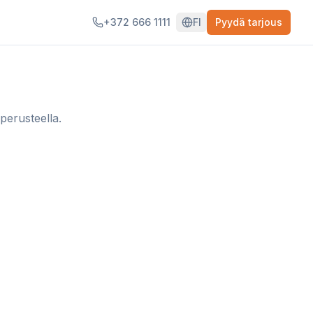
+372 666 1111
FI
Pyydä tarjous
perusteella.