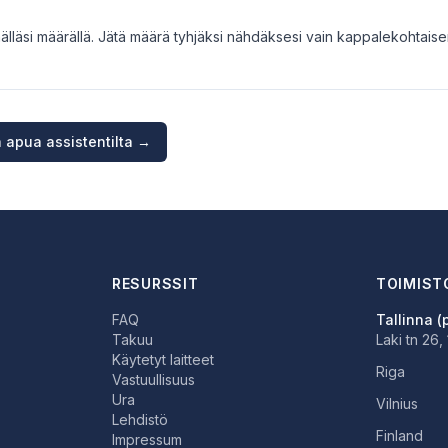
lläsi määrällä. Jätä määrä tyhjäksi nähdäksesi vain kappalekohtaise
 apua assistentilta →
RESURSSIT
TOIMIST
FAQ
Tallinna (
Takuu
Laki tn 26,
Käytetyt laitteet
Riga
Vastuullisuus
Ura
Vilnius
Lehdistö
Finland
Impressum