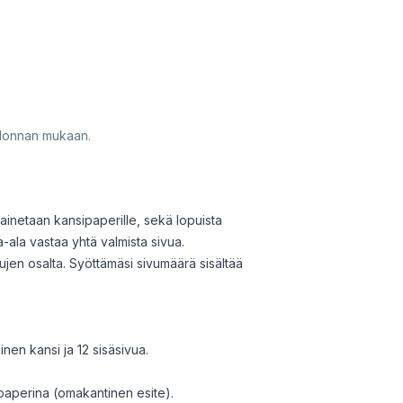
sidonnan mukaan.
ainetaan kansipaperille, sekä lopuista
a-ala vastaa yhtä valmista sivua.
ujen osalta. Syöttämäsi sivumäärä sisältää
nen kansi ja 12 sisäsivua.
 paperina (omakantinen esite).