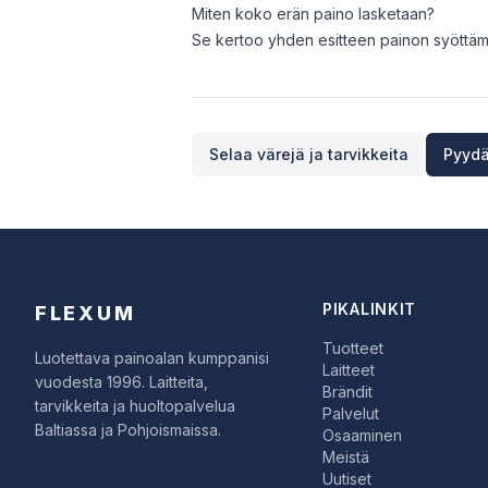
Miten koko erän paino lasketaan?
Se kertoo yhden esitteen painon syöttämä
Selaa värejä ja tarvikkeita
Pyydä
PIKALINKIT
FLEXUM
Tuotteet
Luotettava painoalan kumppanisi
Laitteet
vuodesta 1996. Laitteita,
Brändit
tarvikkeita ja huoltopalvelua
Palvelut
Baltiassa ja Pohjoismaissa.
Osaaminen
Meistä
Uutiset