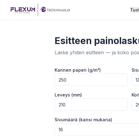
Siirry sisältöön
Tuo
Esitteen painolask
Laske yhden esitteen — ja koko pos
Kannen paperi (g/m²)
Sis
Leveys (mm)
Kor
Sivumäärä (kansi mukana)