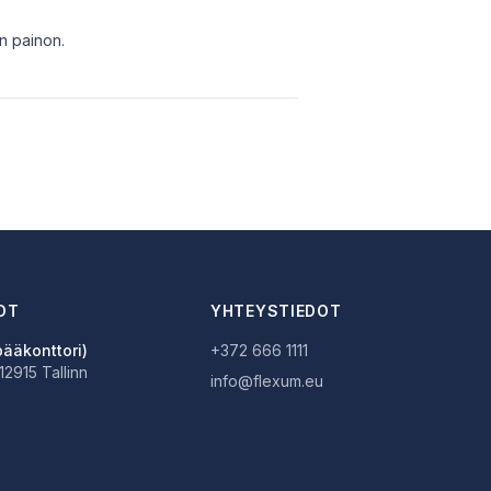
n painon.
OT
YHTEYSTIEDOT
pääkonttori)
+372 666 1111
 12915 Tallinn
info@flexum.eu