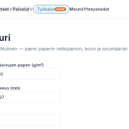
tteet
Palvelut
Työkalut
Meistä
Yhteystiedot
UUSI
uri
tituksen — paino paperin neliöpainon, koon ja sivumäärän 
äsivujen paperi (g/m²)
keus (mm)