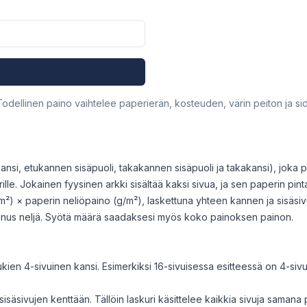
 Todellinen paino vaihtelee paperierän, kosteuden, värin peiton ja 
ansi, etukannen sisäpuoli, takakannen sisäpuoli ja takakansi), joka p
ille. Jokainen fyysinen arkki sisältää kaksi sivua, ja sen paperin pint
m²) × paperin neliöpaino (g/m²), laskettuna yhteen kannen ja sisäsiv
iinus neljä. Syötä määrä saadaksesi myös koko painoksen painon.
ien 4-sivuinen kansi. Esimerkiksi 16-sivuisessa esitteessä on 4-sivui
säsivujen kenttään. Tällöin laskuri käsittelee kaikkia sivuja samana