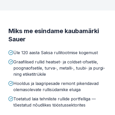
Miks me esindame kaubamärki
Sauer
Üle 120 aasta Saksa rullitootmise kogemust
Graafilised rullid heatset- ja coldset-ofsetile,
poognaofsetile, turva-, metalli-, tuubi- ja purgi-
ning etiketitrükile
Hooldus ja laagripesade remont pikendavad
olemasolevate rullisüdamike eluiga
Toetatud laia tehniliste rullide portfelliga —
tõestatud nõudlikes tööstussektorites