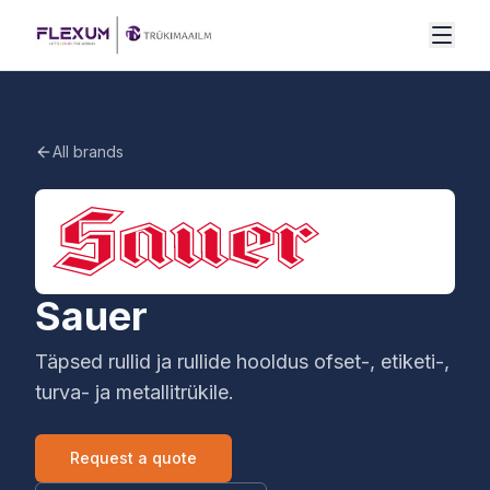
Mine sisu juurde
All brands
Sauer
Täpsed rullid ja rullide hooldus ofset-, etiketi-,
turva- ja metallitrükile.
Request a quote