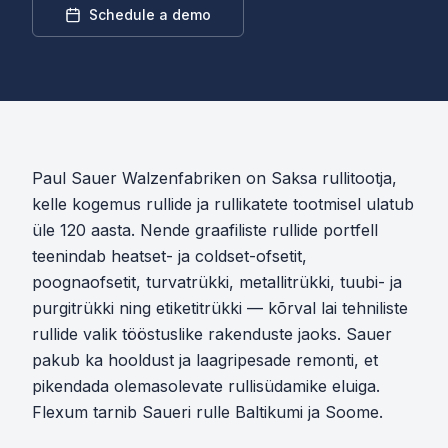
Schedule a demo
Paul Sauer Walzenfabriken on Saksa rullitootja,
kelle kogemus rullide ja rullikatete tootmisel ulatub
üle 120 aasta. Nende graafiliste rullide portfell
teenindab heatset- ja coldset-ofsetit,
poognaofsetit, turvatrükki, metallitrükki, tuubi- ja
purgitrükki ning etiketitrükki — kõrval lai tehniliste
rullide valik tööstuslike rakenduste jaoks. Sauer
pakub ka hooldust ja laagripesade remonti, et
pikendada olemasolevate rullisüdamike eluiga.
Flexum tarnib Saueri rulle Baltikumi ja Soome.