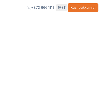
+372 666 1111
ET
Küsi pakkumist