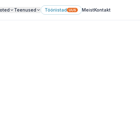
oted
Teenused
Tööriistad
Meist
Kontakt
UUS