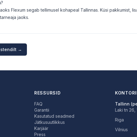
a?
oks Flexum segab tellimusel kohapeal Tallinnas. Küsi pakkumist, l
 tarneaja jaoks.
istendilt →
RESSURSID
KONTORI
FAQ
Tallinn (p
Garantii
Laki tn 26,
Kasutatud seadmed
Riga
Jätkusuutlikkus
Karjäär
Vilnius
Press