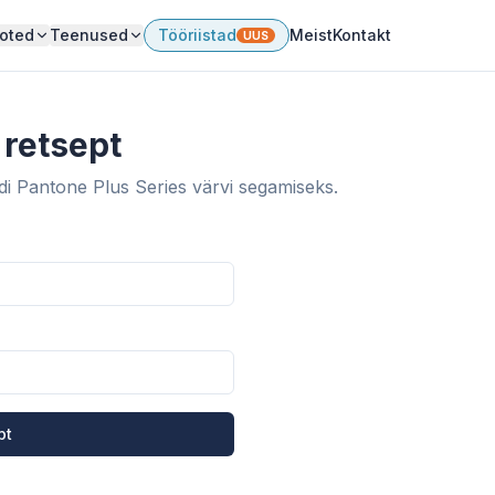
oted
Teenused
Tööriistad
Meist
Kontakt
UUS
retsept
i Pantone Plus Series värvi segamiseks.
pt