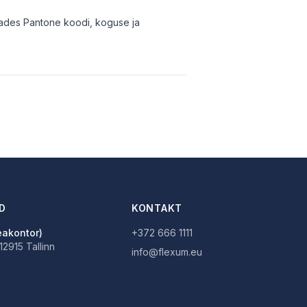
isades Pantone koodi, koguse ja
D
KONTAKT
eakontor)
+372 666 1111
 12915 Tallinn
info@flexum.eu