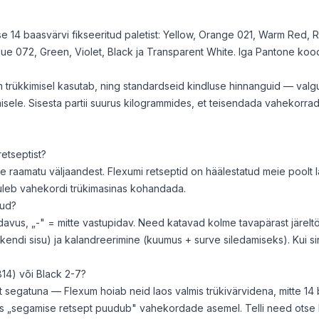
e 14 baasvärvi fikseeritud paletist: Yellow, Orange 021, Warm Red,
lue 072, Green, Violet, Black ja Transparent White. Iga Pantone k
m trükkimisel kasutab, ning standardseid kindluse hinnanguid — valg
erimisele. Sisesta partii suurus kilogrammides, et teisendada vahekor
retseptist?
ne raamatu väljaandest. Flexumi retseptid on häälestatud meie poolt 
tuleb vahekordi trükimasinas kohandada.
gud?
avus, „-" = mitte vastupidav. Need katavad kolme tavapärast järeltöötl
endi sisu) ja kalandreerimine (kuumus + surve siledamiseks). Kui sin
14) või Black 2-7?
segatuna — Flexum hoiab neid laos valmis trükivärvidena, mitte 1
us „segamise retsept puudub" vahekordade asemel. Telli need otse k