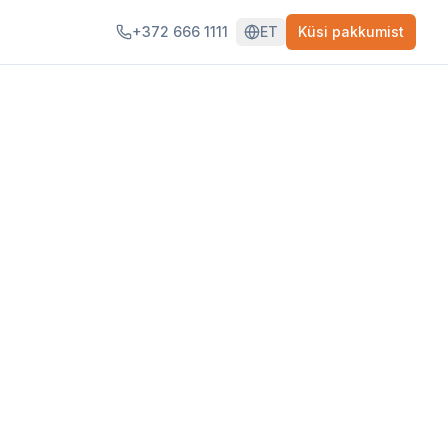
+372 666 1111
ET
Küsi pakkumist