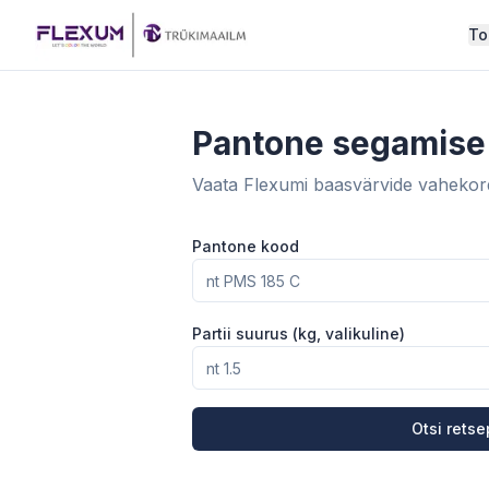
Mine sisu juurde
To
Pantone segamise 
Vaata Flexumi baasvärvide vahekord
Pantone kood
Partii suurus (kg, valikuline)
Otsi retse