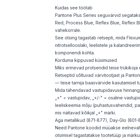
Kuidas see töötab
Pantone Plus Series seguvärvid segataks
Red, Process Blue, Reflex Blue, Reflex B
vahekorrale.
See otsing tagastab retsepti, mida Flexu
nitrotsellooslaki, leelistele ja kalandre
komponendi kohta.
Korduma kippuvad küsimused
Miks erinevad protsendid teise trükikoja 
Retseptid sõltuvad värvitootjast ja Panto
— teise tarnija baasvärvide kasutamisel 
Mida tähendavad vastupidavuse hinnan
„+" = vastupidav, „+/-" = osaline vastupid
leeliskeemia mõju (puhastusvahendid, pak
mis näitavad kõikjal „+" märki.
Aga metallikud (871-877), Day-Glo (801-8
Need Pantone koodid müüakse eelnevalt 
otsimisel tagastatakse tootetüüp ja märk