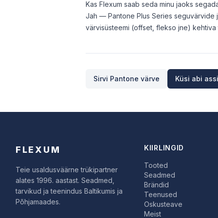
Kas Flexum saab seda minu jaoks segad
Jah — Pantone Plus Series seguvärvide ja
värvisüsteemi (offset, flekso jne) kehtiva
Sirvi Pantone värve
Küsi abi ass
KIIRLINGID
FLEXUM
Tooted
Teie usaldusväärne trükipartner
Seadmed
alates 1996. aastast. Seadmed,
Brändid
tarvikud ja teenindus Baltikumis ja
Teenused
Põhjamaades.
Oskusteave
Meist