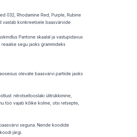
 Red 032, Rhodamine Red, Purple, Rubine
ood vastab konkreetsele baasvärvide
uskindlus Pantone skaalal ja vastupidavus
rad reaalse segu jaoks grammideks
laoseisus olevate baasvärvi partiide jaoks
ust: nitrotsellooslaki ülitrükkimine,
u töö vajab kõike kolme, otsi retsepte,
4 baasvärvi seguna. Nende koodide
oodi järgi.